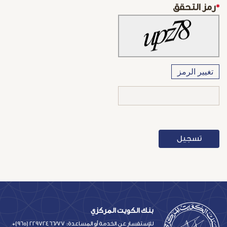
*
رمز التحقق
تغيير الرمز
بنك الكويت المركزي
للإستفسار عن الخدمة أو المساعدة:
+(965) 22972466/77